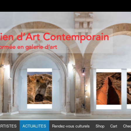
n d'Art Contemporain
e d'Art
ARTISTES
ACTUALITES
Rendez-vous culturels
Shop
Cart
Che