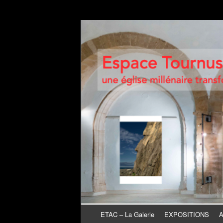
Espace Tournusie
une église millénaire transformée en galeri
Aller au contenu
ETAC – La Galerie
EXPOSITIONS