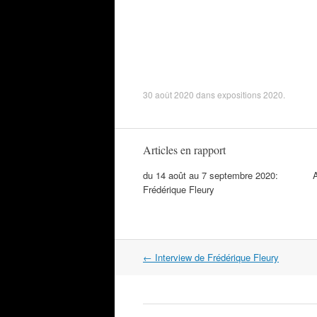
30 août 2020
dans
expositions 2020
.
Articles en rapport
du 14 août au 7 septembre 2020:
Frédérique Fleury
←
Interview de Frédérique Fleury
Navigation dans les articles