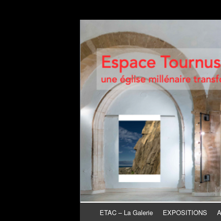
Espace Tournusie
une église millénaire transformée en galeri
Aller au contenu
ETAC – La Galerie
EXPOSITIONS