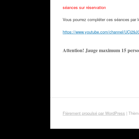
séances sur réservation
Vous pourrez compléter ces séances par l
https://www.youtube.com/channel/UCj29
Attention! Jauge maximum 15 perso
Fièrement propulsé par WordPress
|
Thème