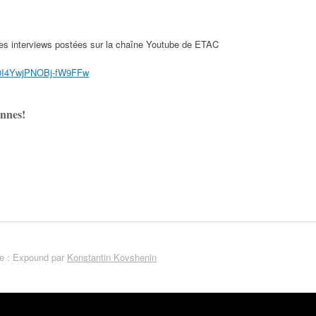
es interviews postées sur la chaîne Youtube de ETAC
J0I4YwjPNOBj-fW9FFw
nnes!
 : Expound par
Konstantin Kovshenin