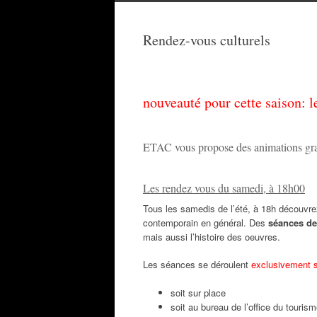
Rendez-vous culturels
nouveauté pour cette saison: l
ETAC vous propose des animations gratu
Les rendez vous du samedi, à 18h00
Tous les samedis de l’été, à 18h découvrez
contemporain en général. Des
séances de
mais aussi l’histoire des oeuvres.
Les séances se déroulent
exclusivement su
soit sur place
soit au bureau de l’office du touris